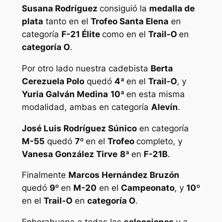
Susana Rodríguez
consiguió la
medalla de
plata
tanto en el
Trofeo Santa Elena
en
categoría
F-21 Élite
como en el
Trail-O
en
categoría O
.
Por otro lado nuestra cadebista
Berta
Cerezuela Polo
quedó
4ª
en el
Trail-O
, y
Yuria Galván Medina
10ª
en esta misma
modalidad, ambas en categoría
Alevín
.
José Luis Rodríguez Súnico
en categoría
M-55
quedó
7º
en el
Trofeo
completo, y
Vanesa González Tirve
8ª
en
F-21B
.
Finalmente
Marcos Hernández Bruzón
quedó
9º
en
M-20
en el
Campeonato
, y
10º
en el
Trail-O
en
categoría O
.