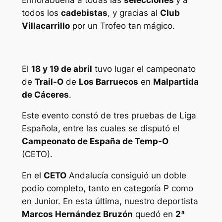
Enhorabuena a todas las
selecciones
y a
todos los
cadebistas
, y gracias al
Club
Villacarrillo
por un Trofeo tan mágico.
El
18 y 19 de abril
tuvo lugar el campeonato
de
Trail-O
de
Los Barruecos
en
Malpartida
de Cáceres
.
Este evento constó de tres pruebas de Liga
Española, entre las cuales se disputó el
Campeonato de España de Temp-O
(CETO).
En el
CETO
Andalucía consiguió un doble
podio completo, tanto en categoría P como
en Junior. En esta última, nuestro deportista
Marcos Hernández Bruzón
quedó en
2ª