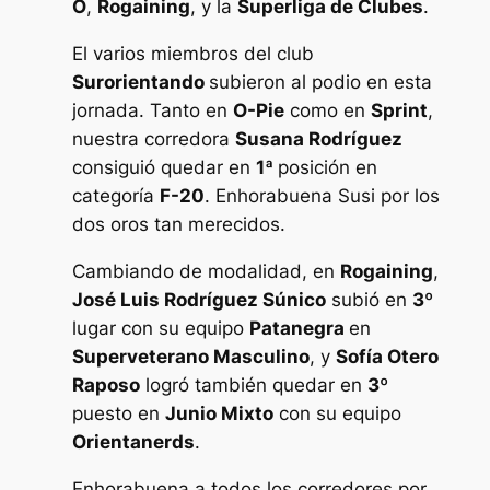
O
,
Rogaining
, y la
Superliga de Clubes
.
El varios miembros del club
Surorientando
subieron al podio en esta
jornada. Tanto en
O-Pie
como en
Sprint
,
nuestra corredora
Susana Rodríguez
consiguió quedar en
1ª
posición en
categoría
F-20
. Enhorabuena Susi por los
dos oros tan merecidos.
Cambiando de modalidad, en
Rogaining
,
José Luis Rodríguez Súnico
subió en
3º
lugar con su equipo
Patanegra
en
Superveterano Masculino
, y
Sofía Otero
Raposo
logró también quedar en
3º
puesto en
Junio Mixto
con su equipo
Orientanerds
.
Enhorabuena a todos los corredores por