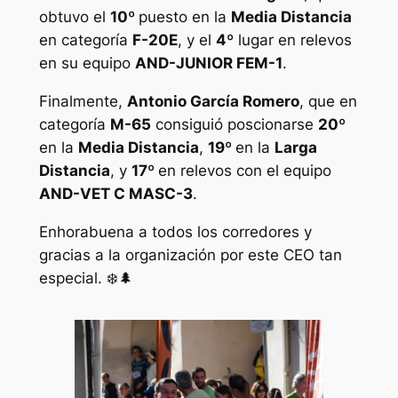
obtuvo el
10º
puesto en la
Media Distancia
en categoría
F-20E
, y el
4º
lugar en relevos
en su equipo
AND-JUNIOR FEM-1
.
Finalmente,
Antonio García Romero
, que en
categoría
M-65
consiguió poscionarse
20º
en la
Media Distancia
,
19º
en la
Larga
Distancia
, y
17º
en relevos con el equipo
AND-VET C MASC-3
.
Enhorabuena a todos los corredores y
gracias a la organización por este CEO tan
especial. ❄️🌲