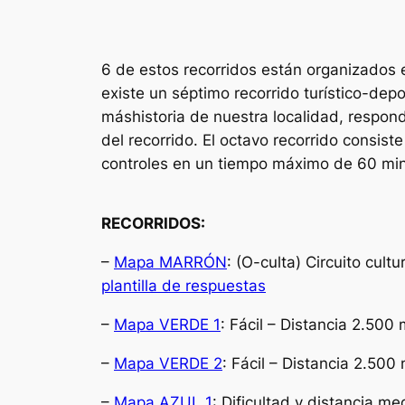
6 de estos recorridos están organizados e
existe un séptimo recorrido turístico-dep
máshistoria de nuestra localidad, respon
del recorrido. El octavo recorrido consis
controles en un tiempo máximo de 60 min
RECORRIDOS:
–
Mapa MARRÓN
: (O-culta) Circuito cul
plantilla de respuestas
–
Mapa VERDE 1
: Fácil – Distancia 2.500
–
Mapa VERDE 2
: Fácil – Distancia 2.500
–
Mapa AZUL 1
: Dificultad y distancia m