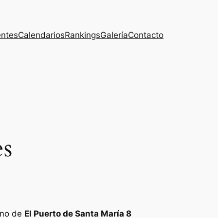
entes
Calendarios
Rankings
Galería
Contacto
es
ano de
El Puerto de Santa María
8