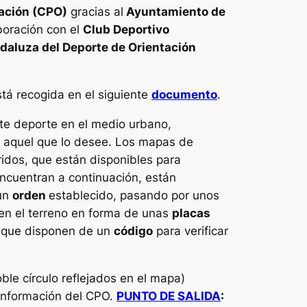
ación (CPO)
gracias al
Ayuntamiento de
boración con el
Club Deportivo
daluza del Deporte de Orientación
stá recogida en el siguiente
documento
.
este deporte en el medio urbano,
do aquel que lo desee. Los mapas de
ridos, que están disponibles para
encuentran a continuación, están
 un
orden
establecido, pasando por unos
en el terreno en forma de unas
placas
, que disponen de un
código
para verificar
oble círculo reflejados en el mapa)
 información del CPO.
PUNTO DE SALIDA
: